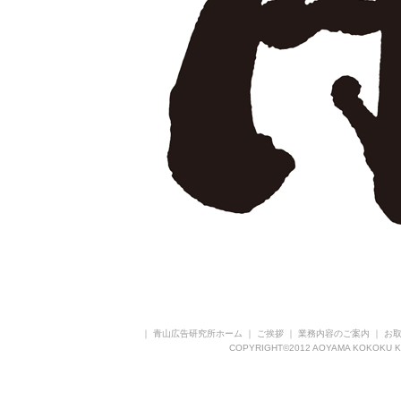
｜
青山広告研究所ホーム
｜
ご挨拶
｜
業務内容のご案内
｜
お
COPYRIGHT©2012 AOYAMA KOKOKU K